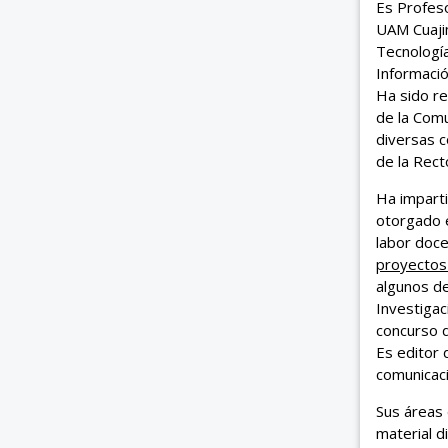
Es Profeso
UAM Cuaji
Tecnología
Informació
Ha sido re
de la Comu
diversas c
de la Rect
Ha imparti
otorgado e
labor doce
proyectos
algunos de
Investigac
concurso d
Es editor 
comunicaci
Sus áreas 
material d