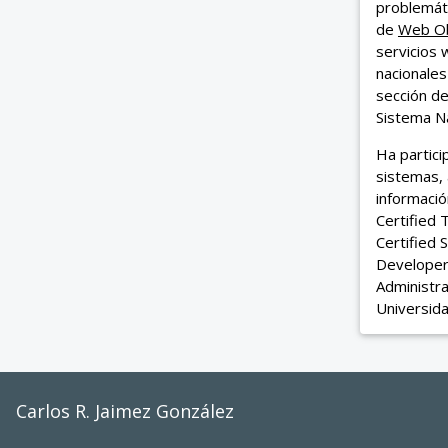
problemáti
de
Web Ob
servicios 
nacionales
sección d
Sistema Na
Ha partic
sistemas, 
informació
Certified 
Certified 
Developer
Administra
Universida
Carlos R. Jaimez González