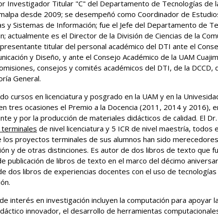
r Investigador Titular "C" del Departamento de Tecnologías de la
malpa desde 2009; se desempeñó como Coordinador de Estudios 
s y Sistemas de Información; fue el Jefe del Departamento de Te
n; actualmente es el Director de la División de Ciencias de la Co
presentante titular del personal académico del DTI ante el Consej
nicación y Diseño, y ante el Consejo Académico de la UAM Cuajima
omisiones, consejos y comités académicos del DTI, de la DCCD, d
oría General.
do cursos en licenciatura y posgrado en la UAM y en la Univesid
n tres ocasiones el Premio a la Docencia (2011, 2014 y 2016), e
nte y por la producción de materiales didácticos de calidad. El D
 terminales
de nivel licenciatura y 5 ICR de nivel maestría, todos 
 los proyectos terminales de sus alumnos han sido merecedores 
ión y de otras distinciones. Es autor de dos libros de texto que 
e publicación de libros de texto en el marco del décimo aniversa
de dos libros de experiencias docentes con el uso de tecnologías 
ón.
de interés en investigación incluyen la computación para apoyar la
idáctico innovador, el desarrollo de herramientas computacionales 