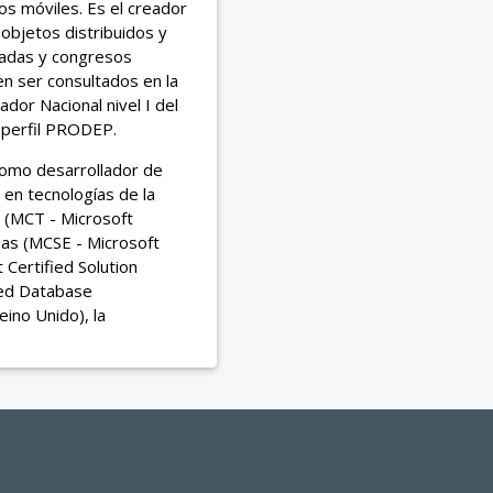
os móviles. Es el creador
 objetos distribuidos y
izadas y congresos
en ser consultados en la
gador Nacional nivel I del
l perfil PRODEP.
como desarrollador de
 en tecnologías de la
t (MCT - Microsoft
emas (MCSE - Microsoft
 Certified Solution
ied Database
ino Unido), la