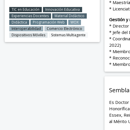
* Maestría
* Licenci
TIC en Educación
Innovación Educativa
Experiencias Docentes
Material Didáctico
Gestión y
Didáctica
Programación Web
WOX
* Director
Interoperabilidad
Comercio Electrónico
* Jefe del
Dispositivos Móviles
Sistemas Multiagente
* Coordina
2022)
* Miembro 
* Reconoc
* Miembro
Sembla
Es Doctor
Honorífica
Essex, Rei
al Mérito U