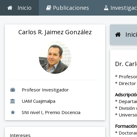
Inicio
Publicaciones
Investigac
Carlos R. Jaimez González
Inic
Dr. Car
* Profesor
* Director
Profesor Investigador
Adscripció
UAM Cuajimalpa
* Departa
* División
SNI nivel I, Premio Docencia
* Univers
Formación
* Doctorad
Intereses