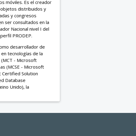
os móviles. Es el creador
 objetos distribuidos y
izadas y congresos
en ser consultados en la
gador Nacional nivel I del
l perfil PRODEP.
como desarrollador de
 en tecnologías de la
t (MCT - Microsoft
emas (MCSE - Microsoft
 Certified Solution
ied Database
ino Unido), la