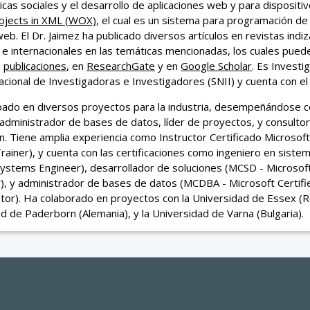
cas sociales y el desarrollo de aplicaciones web y para dispositiv
jects in XML (WOX)
, el cual es un sistema para programación de
web. El Dr. Jaimez ha publicado diversos artículos en revistas ind
 e internacionales en las temáticas mencionadas, los cuales pued
e
publicaciones
, en
ResearchGate
y en
Google Scholar
. Es Investi
cional de Investigadoras e Investigadores (SNII) y cuenta con e
ipado en diversos proyectos para la industria, desempeñándose 
administrador de bases de datos, líder de proyectos, y consultor
n. Tiene amplia experiencia como Instructor Certificado Microsof
Trainer), y cuenta con las certificaciones como ingeniero en sist
Systems Engineer), desarrollador de soluciones (MCSD - Microsoft
), y administrador de bases de datos (MCDBA - Microsoft Certif
tor). Ha colaborado en proyectos con la Universidad de Essex (Re
d de Paderborn (Alemania), y la Universidad de Varna (Bulgaria).