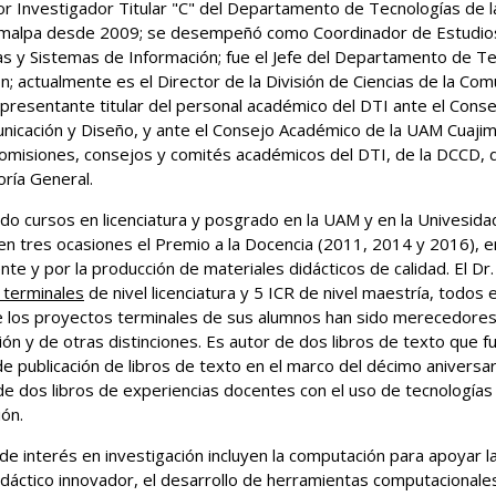
r Investigador Titular "C" del Departamento de Tecnologías de la
malpa desde 2009; se desempeñó como Coordinador de Estudios 
s y Sistemas de Información; fue el Jefe del Departamento de Te
n; actualmente es el Director de la División de Ciencias de la Co
presentante titular del personal académico del DTI ante el Consej
nicación y Diseño, y ante el Consejo Académico de la UAM Cuajima
omisiones, consejos y comités académicos del DTI, de la DCCD, d
oría General.
do cursos en licenciatura y posgrado en la UAM y en la Univesid
n tres ocasiones el Premio a la Docencia (2011, 2014 y 2016), e
nte y por la producción de materiales didácticos de calidad. El D
 terminales
de nivel licenciatura y 5 ICR de nivel maestría, todos 
 los proyectos terminales de sus alumnos han sido merecedores 
ión y de otras distinciones. Es autor de dos libros de texto que 
e publicación de libros de texto en el marco del décimo aniversa
de dos libros de experiencias docentes con el uso de tecnologías 
ón.
de interés en investigación incluyen la computación para apoyar la
idáctico innovador, el desarrollo de herramientas computacionales 