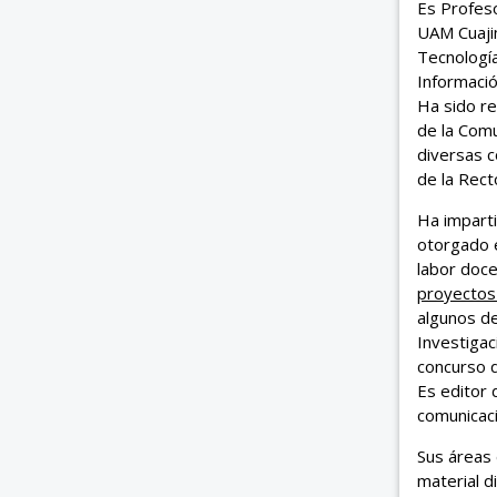
Es Profeso
UAM Cuaji
Tecnología
Informació
Ha sido re
de la Comu
diversas c
de la Rect
Ha imparti
otorgado e
labor doce
proyectos
algunos de
Investigac
concurso d
Es editor 
comunicaci
Sus áreas 
material d