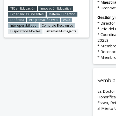
* Maestría
* Licenci
TIC en Educación
Innovación Educativa
Experiencias Docentes
Material Didáctico
Gestión y
Didáctica
Programación Web
WOX
* Director
Interoperabilidad
Comercio Electrónico
* Jefe del
Dispositivos Móviles
Sistemas Multiagente
* Coordina
2022)
* Miembro 
* Reconoc
* Miembro
Sembla
Es Doctor
Honorífica
Essex, Rei
al Mérito U