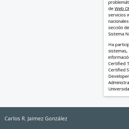
problemáti
de
Web Ob
servicios 
nacionales
sección d
Sistema Na
Ha partic
sistemas, 
informació
Certified 
Certified 
Developer
Administra
Universida
Carlos R. Jaimez González