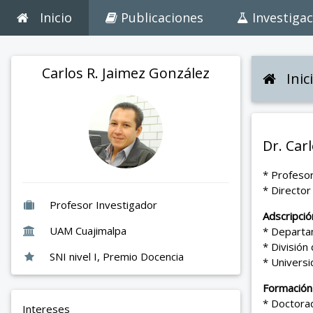
Inicio
Publicaciones
Investigac
Carlos R. Jaimez González
Inic
Dr. Car
* Profesor
* Director
Profesor Investigador
Adscripció
UAM Cuajimalpa
* Departa
* División
SNI nivel I, Premio Docencia
* Univers
Formación
* Doctorad
Intereses