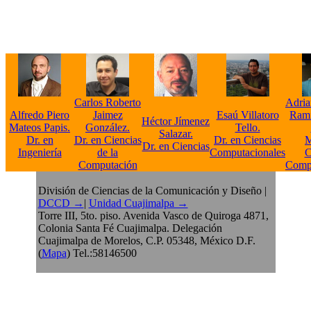
Carlos Roberto
Adria
Alfredo Piero
Jaimez
Esaú Villatoro
Ramí
Héctor Jímenez
Mateos Papis.
González.
Tello.
Salazar.
Dr. en
Dr. en Ciencias
Dr. en Ciencias
M
Dr. en Ciencias
Ingeniería
de la
Computacionales
C
Computación
Compu
División de Ciencias de la Comunicación y Diseño
|
DCCD →
|
Unidad Cuajimalpa →
Torre III, 5to. piso. Avenida Vasco de Quiroga 4871,
Colonia Santa Fé Cuajimalpa. Delegación
Cuajimalpa de Morelos, C.P. 05348, México D.F.
(
Mapa
) Tel.:58146500